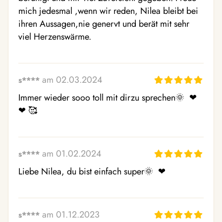
mich jedesmal ,wenn wir reden, Nilea bleibt bei 
ihren Aussagen,nie genervt und berät mit sehr 
viel Herzenswärme.
am 02.03.2024
s****
Immer wieder sooo toll mit dirzu sprechen🌞  ❤ ️
❤ ️🥰 
am 01.02.2024
s****
Liebe Nilea, du bist einfach super🌞  ❤ ️
am 01.12.2023
s****