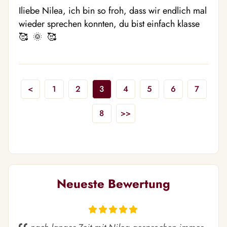
Iliebe Nilea, ich bin so froh, dass wir endlich mal 
wieder sprechen konnten, du bist einfach klasse
🥰  🌞  🥰 
<
1
2
3
4
5
6
7
8
>>
Neueste Bewertung