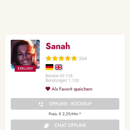
Sanah
264
Berater-ID: 118
Beratungen: 1.120
Als Favorit speichern
OFFLINE - RÜCKRUF
Preis: € 2,29/Min
*
CHAT OFFLINE