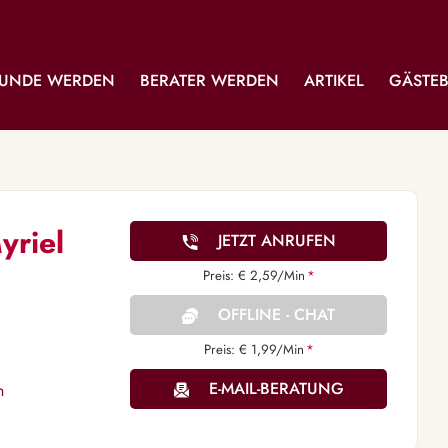
UNDE WERDEN
BERATER WERDEN
ARTIKEL
GÄSTE
yriel
JETZT ANRUFEN
Preis: € 2,59/Min
*
OFFLINE - CHAT
Preis: € 1,99/Min
*
E-MAIL-BERATUNG
n