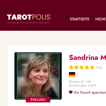
STARTSEITE
NEUK
Sandrina M
922
Berater-ID: 149
Beratungen: 4.499
Als Favorit speicher