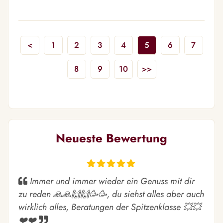
<
1
2
3
4
5
6
7
8
9
10
>>
Neueste Bewertung
Immer und immer wieder ein Genuss mit dir
zu reden 🙏🙏🙌🙌🥳🥳, du siehst alles aber auch
wirklich alles, Beratungen der Spitzenklasse 💥💥
❤️❤️