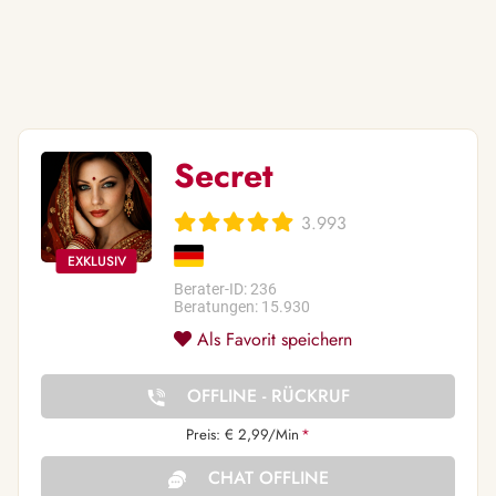
Secret
3.993
Berater-ID: 236
Beratungen: 15.930
Als Favorit speichern
OFFLINE - RÜCKRUF
Preis: € 2,99/Min
*
CHAT OFFLINE