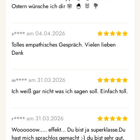
Ostern wünsche ich dir 🌸  🐣  🐰  💐 
am 04.04.2026
s****
Tolles empathisches Gespräch. Vielen lieben 
Dank
am 31.03.2026
m****
Ich weiß gar nicht was ich sagen soll. Einfach toll.
am 31.03.2026
r****
Woooooow..... effekt... Du bist ja superklasse.Du 
hast mich sprachlos gemacht :-) du bist sehr gut, 