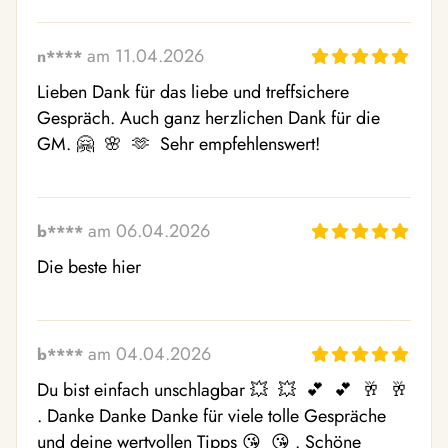
am 11.04.2026
n****
Lieben Dank für das liebe und treffsichere 
Gespräch. Auch ganz herzlichen Dank für die 
GM. 🤗  🌸  🫶  Sehr empfehlenswert!
am 06.04.2026
b****
Die beste hier
am 04.04.2026
b****
Du bist einfach unschlagbar 💥  💥  💕  💕  🥂  🥂 
. Danke Danke Danke für viele tolle Gespräche 
und deine wertvollen Tipps 😘  😘 . Schöne 