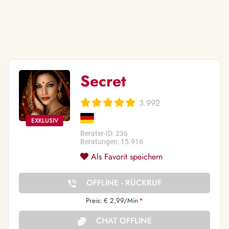
Secret
3.992
Berater-ID: 236
Beratungen: 15.916
Als Favorit speichern
OFFLINE - RÜCKRUF
Preis: € 2,99/Min
*
CHAT OFFLINE