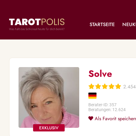
STARTSEITE
NEUK
Solve
2.454
Berater-ID: 357
Beratungen: 12.624
Als Favorit speicher