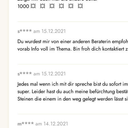
1000 💥   💥   💥   💥   💥   💥  
s****
am 15.12.2021
Du wurdest mir von einer anderen Beraterin empfoh
vorab Info voll im Thema. Bin froh dich kontaktiert
s****
am 15.12.2021
Jedes mal wenn ich mit dir spreche bist du sofort i
super. Leider hast du auch meine befürchtung bestä
Steinen die einem in den weg gelegt werden lässt s
m****
am 14.12.2021