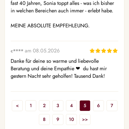
fast 40 Jahren, Sonia toppt alles - was ich bisher 
in welchen Bereichen auch immer - erlebt habe. 

MEINE ABSOLUTE EMPFEHLEUNG.
am 08.05.2026
c****
Danke für deine so warme und liebevolle 
Beratung und deine Empathie ❤ ️ du hast mir 
gestern Nacht sehr geholfen! Tausend Dank!
<
1
2
3
4
5
6
7
8
9
10
>>