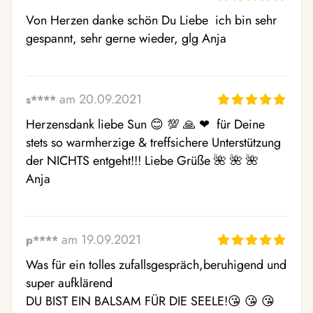
Von Herzen danke schön Du Liebe  ich bin sehr 
gespannt, sehr gerne wieder, glg Anja
am 20.09.2021
s****
Herzensdank liebe Sun 😊 💯 🙏 ❤ ️ für Deine 
stets so warmherzige & treffsichere Unterstützung 
der NICHTS entgeht!!! Liebe Grüße 🌺 🌺 🌺  
Anja
am 19.09.2021
p****
Was für ein tolles zufallsgespräch,beruhigend und 
super aufklärend

DU BIST EIN BALSAM FÜR DIE SEELE!😘 😘 😘 