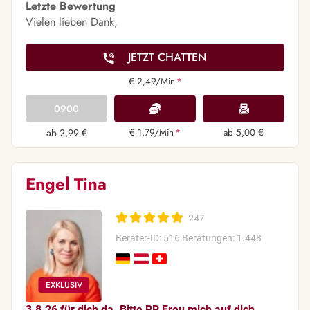
Letzte Bewertung
Vielen lieben Dank,
JETZT CHATTEN
€ 2,49/Min
*
0900
ab 2,99 €
€ 1,79/Min
*
ab 5,00 €
Engel Tina
247
Berater-ID: 516
Beratungen: 1.448
3.8.26 für dich da. Bitte RR Freu mich auf dich.