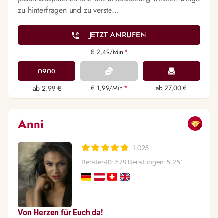
zu hinterfragen und zu verste…
JETZT ANRUFEN
€ 2,49/Min
*
0900
ab 2,99 €
€ 1,99/Min
*
ab 27,00 €
Anni
1.025
Berater-ID: 579
Beratungen: 5.251
Von Herzen für Euch da!