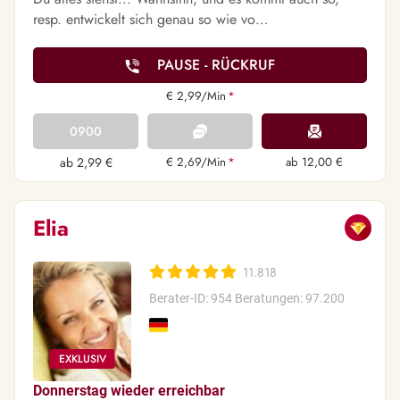
resp. entwickelt sich genau so wie vo…
PAUSE - RÜCKRUF
€ 2,99/Min
*
0900
ab 2,99 €
€ 2,69/Min
*
ab 12,00 €
Elia
11.818
Berater-ID: 954
Beratungen: 97.200
Donnerstag wieder erreichbar