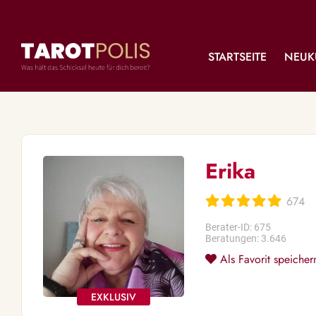
STARTSEITE
NEUK
Erika
674
Berater-ID: 675
Beratungen: 3.646
Als Favorit speicher