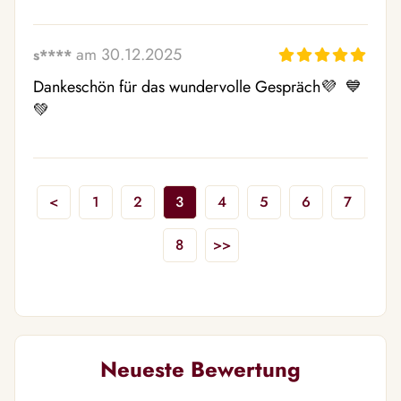
am 30.12.2025
s****
Dankeschön für das wundervolle Gespräch💜  💙  
💚 
<
1
2
3
4
5
6
7
8
>>
Neueste Bewertung