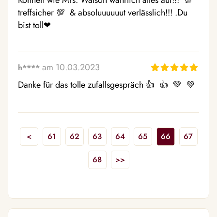
Können wie Mrs. Watson wahrlich alles auf!!!  💯  
treffsicher 💯  & absoluuuuuut verlässlich!!! .Du 
bist toll❤ ️
am 10.03.2023
h****
Danke für das tolle zufallsgespräch 👍  👍  💚  💚 
<
61
62
63
64
65
66
67
68
>>