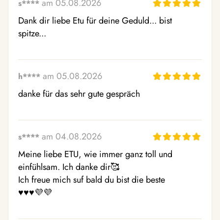
am 05.08.2026
s****
Dank dir liebe Etu für deine Geduld... bist 
spitze...
am 05.08.2026
h****
danke für das sehr gute gespräch
am 04.08.2026
s****
Meine liebe ETU, wie immer ganz toll und 
einfühlsam. Ich danke dir🥰

Ich freue mich suf bald du bist die beste

♥️♥️♥️💜💜