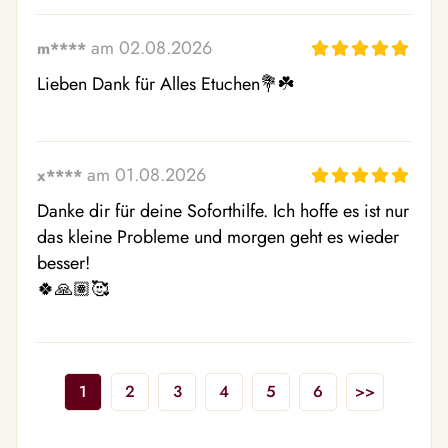
am 02.08.2026
m****
Lieben Dank für Alles Etuchen💐☘️
am 01.08.2026
x****
Danke dir für deine Soforthilfe. Ich hoffe es ist nur 
das kleine Probleme und morgen geht es wieder 
besser!

🍀🙏🏽🥰
1
2
3
4
5
6
>>