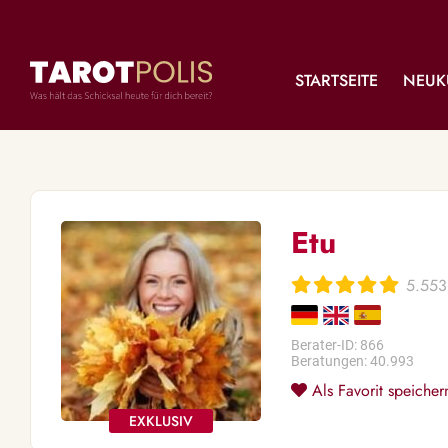
STARTSEITE
NEUK
Etu
5.553
Berater-ID: 866
Beratungen: 40.993
Als Favorit speicher