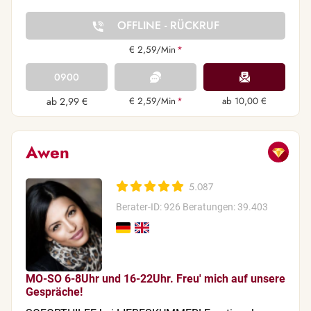
OFFLINE - RÜCKRUF
€ 2,59/Min
*
0900
ab 2,99 €
€ 2,59/Min
*
ab 10,00 €
Awen
5.087
Berater-ID: 926
Beratungen: 39.403
MO-SO 6-8Uhr und 16-22Uhr. Freu' mich auf unsere
Gespräche!