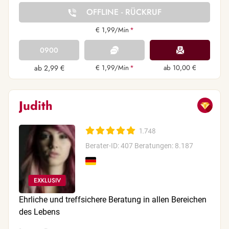
OFFLINE - RÜCKRUF
€ 1,99/Min
*
0900
ab 2,99 €
€ 1,99/Min
*
ab 10,00 €
Judith
1.748
Berater-ID: 407
Beratungen: 8.187
Ehrliche und treffsichere Beratung in allen Bereichen
des Lebens