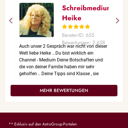
Schreibmedium
Heike
Berater-ID: 655
Bewertungen: 2.658
Auch unser 2 Gespräch war nicht von dieser
Ach Liebe
Welt liebe Heike ...Du bist wirklich ein
die Richt
Channel - Medium Deine Botschaften und
versucht 
die von deiner Familie haben mir sehr
geholfen .. Deine Tipps sind Klasse , sie
zeigen jetzt schon ihre Wirkung . Du bist
einfach Wundervoll und Unübertrefflich .. Ich
MEHR BEWERTUNGEN
kann dich jedem Ratsuchenden von Herzen
empfehlen... Danke für die wertvollen und
wertschätzenden Gespräche... Ich drücke
dich von Herzen ...
** Exklusiv auf den AstroGroup-Portalen