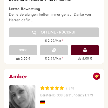
Letzte Bewertung
Deine Beratungen treffen immer genau, Danke von
Herzen dafür...
OFFLINE - RÜCKRUF
€ 2,29/Min
*
0900
ab 2,99 €
€ 2,99/Min
*
ab 5,00 €
Amber
2.848
Berater-ID: 338
Beratungen: 21.173