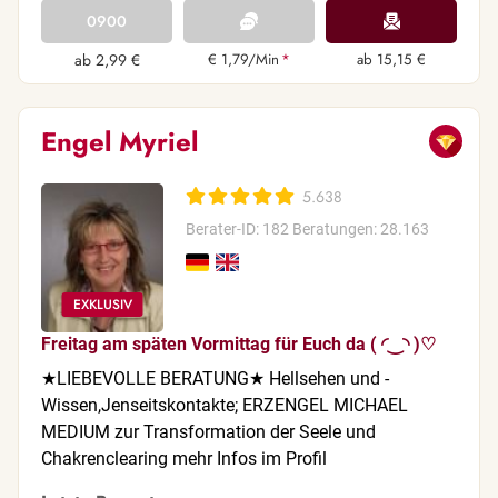
0900
ab 2,99 €
€ 1,79/Min
*
ab 15,15 €
Engel Myriel
5.638
Berater-ID: 182
Beratungen: 28.163
Freitag am späten Vormittag für Euch da (⁠ ⁠◜⁠‿⁠◝⁠ ⁠)⁠♡
★LIEBEVOLLE BERATUNG★ Hellsehen und -
Wissen,Jenseitskontakte; ERZENGEL MICHAEL
MEDIUM zur Transformation der Seele und
Chakrenclearing mehr Infos im Profil