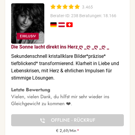
3.465
Berater-ID: 238
Beratungen: 18.166
Die Sonne lacht direkt ins Herz¸ღ ¸¸ღ ¸¸ღ ¸¸ღ ¸¸
Sekundenschnell kristallklare Bilder*präzise*
tiefblickend* transformierend. Klarheit in Liebe und
Lebenskrisen, mit Herz & ehrlichen Impulsen für
stimmige Lösungen.
Letzte Bewertung
Vielen, vielen Dank, du hilfst mir sehr wieder ins
Gleichgewicht zu kommen ❤️.
OFFLINE - RÜCKRUF
€ 2,69/Min
*