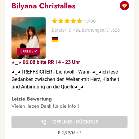
Bilyana Christalles
4.980
Berater-ID: 492
Beratungen: 31.625
◕‿◕ 06.08 bitte RR 14 - 23 Uhr
◕‿◕TREFFSICHER - Lichtvoll - Wahr- ◕‿◕Ich lese
Gedanken zwischen den Welten-mit Herz, Klarheit
und Anbindung an die Quelle◕‿◕
Letzte Bewertung
Vielen lieben Dank für die Info !
OFFLINE - RÜCKRUF
€ 2,99/Min
*